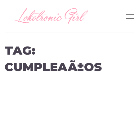
TAG:
CUMPLEAÃ±OS
VIDA
CELEBRACIÃ³N.
by
lokotronic
on
May 25, 2011
Y asÃ­ comienza la historia… Miercoles por la noche, 11:59