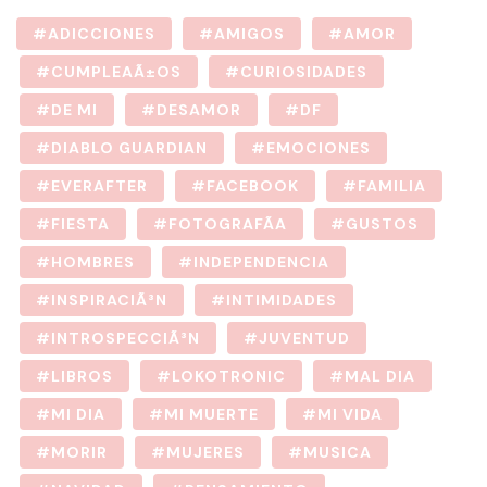
ADICCIONES
AMIGOS
AMOR
CUMPLEAÃ±OS
CURIOSIDADES
DE MI
DESAMOR
DF
DIABLO GUARDIAN
EMOCIONES
EVERAFTER
FACEBOOK
FAMILIA
FIESTA
FOTOGRAFÃ­A
GUSTOS
HOMBRES
INDEPENDENCIA
INSPIRACIÃ³N
INTIMIDADES
INTROSPECCIÃ³N
JUVENTUD
LIBROS
LOKOTRONIC
MAL DIA
MI DIA
MI MUERTE
MI VIDA
MORIR
MUJERES
MUSICA