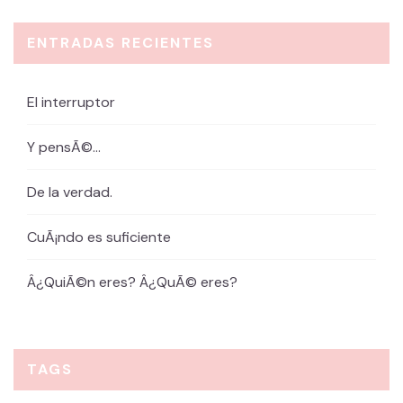
ENTRADAS RECIENTES
El interruptor
Y pensÃ©…
De la verdad.
CuÃ¡ndo es suficiente
Â¿QuiÃ©n eres? Â¿QuÃ© eres?
TAGS