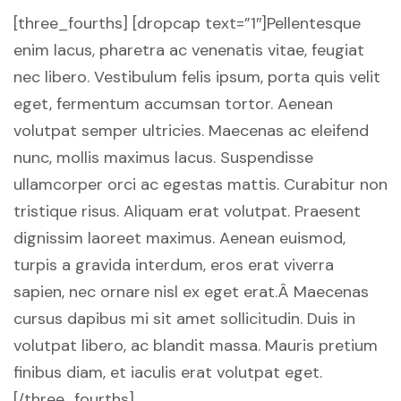
[three_fourths] [dropcap text=”1″]Pellentesque
enim lacus, pharetra ac venenatis vitae, feugiat
nec libero. Vestibulum felis ipsum, porta quis velit
eget, fermentum accumsan tortor. Aenean
volutpat semper ultricies. Maecenas ac eleifend
nunc, mollis maximus lacus. Suspendisse
ullamcorper orci ac egestas mattis. Curabitur non
tristique risus. Aliquam erat volutpat. Praesent
dignissim laoreet maximus. Aenean euismod,
turpis a gravida interdum, eros erat viverra
sapien, nec ornare nisl ex eget erat.Â Maecenas
cursus dapibus mi sit amet sollicitudin. Duis in
volutpat libero, ac blandit massa. Mauris pretium
finibus diam, et iaculis erat volutpat eget.
[/three_fourths]