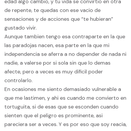
edad algo cambio, y tu vida se convirtio en otra
de repente, te quedas con ese vacio de
sensaciones y de acciones que “te hubieran”
gustado vivir.
Aunque tambien tengo esa contraparte en la que
las paradojas nacen, esa parte en la que mi
independencia se aferra a no depender de nada ni
nadie, a valerse por si sola sin que lo demas
afecte, pero a veces es muy dificil poder
controlarlo.
En ocasiones me siento demasiado vulnerable a
que me lastimen, y ahi es cuando me convierto en
tortuguita, si de esas que se esconden cuando
sienten que el peligro es prominente, asi
pareciera ser a veces. Y es por eso que soy reacia,