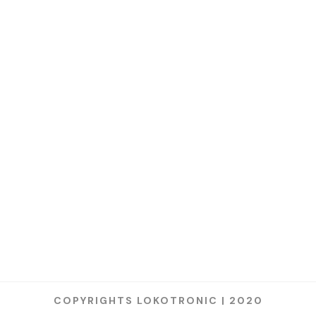
UNCATEGORIZED
DE MI, DE TI, DE NUESTRA
VIDA JUNTOS.
by
lokotronic
on
January 5, 2010
UNCATEGORIZED
OF ME, OF YOU.
by
lokotronic
on
December 22, 2009
COPYRIGHTS LOKOTRONIC | 2020