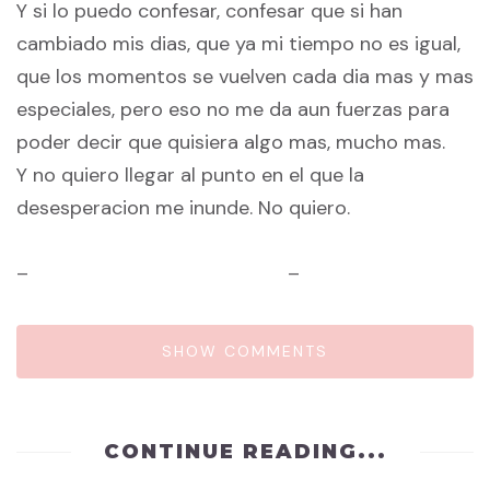
Y si lo puedo confesar, confesar que si han
cambiado mis dias, que ya mi tiempo no es igual,
que los momentos se vuelven cada dia mas y mas
especiales, pero eso no me da aun fuerzas para
poder decir que quisiera algo mas, mucho mas.
Y no quiero llegar al punto en el que la
desesperacion me inunde. No quiero.
–
–
can’t live without you, not anymore.
SHOW COMMENTS
CONTINUE READING...