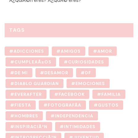
Â¿QuiÃ©n eres? Â¿QuÃ© eres?
TAGS
ADICCIONES
AMIGOS
AMOR
CUMPLEAÃ±OS
CURIOSIDADES
DE MI
DESAMOR
DF
DIABLO GUARDIAN
EMOCIONES
EVERAFTER
FACEBOOK
FAMILIA
FIESTA
FOTOGRAFÃ­A
GUSTOS
HOMBRES
INDEPENDENCIA
INSPIRACIÃ³N
INTIMIDADES
INTROSPECCIÃ³N
JUVENTUD