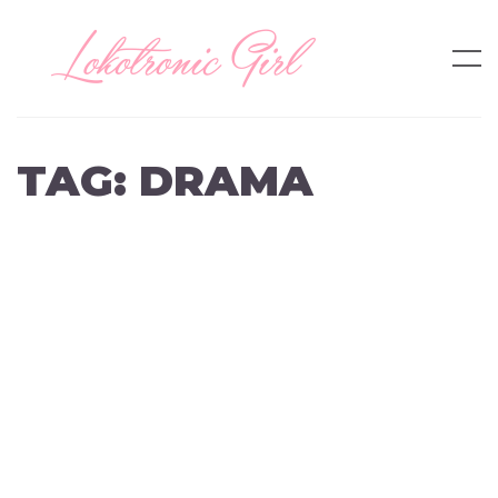
TAG:
DRAMA
VIDA
PRE-NAVIDAD
by
lokotronic
on
December 23, 2010
MaÃ±ana es navidad, y yo soy muy feliz! Me gusta la
navidad, me gusta comprar regalitos para todos y asi, no
se… soy una compradora…