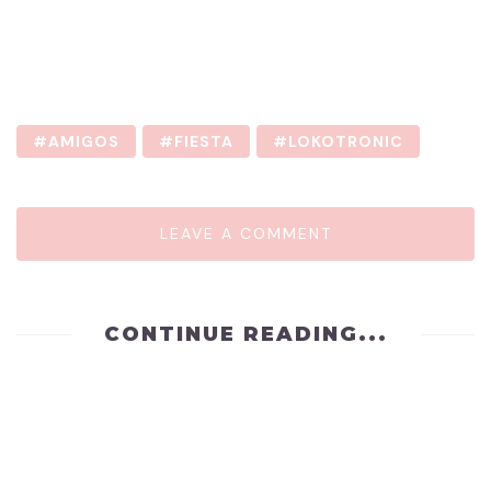
AMIGOS
FIESTA
LOKOTRONIC
LEAVE A COMMENT
CONTINUE READING...
UNCATEGORIZED
..QUE PEQUEÃ±O ES EL