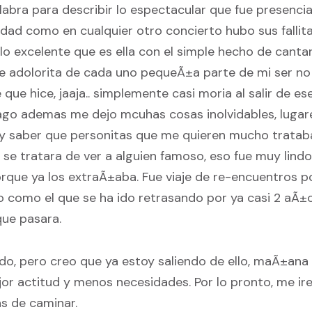
labra para describir lo espectacular que fue presenc
lidad como en cualquier otro concierto hubo sus fallit
o excelente que es ella con el simple hecho de cantar
adolorita de cada uno pequeÃ±a parte de mi ser no 
que hice, jaaja.. simplemente casi moria al salir de ese
pago ademas me dejo mcuhas cosas inolvidables, lugar
, y saber que personitas que me quieren mucho trataba
 se tratara de ver a alguien famoso, eso fue muy lind
rque ya los extraÃ±aba. Fue viaje de re-encuentros po
 como el que se ha ido retrasando por ya casi 2 aÃ±
que pasara.
o, pero creo que ya estoy saliendo de ello, maÃ±ana
or actitud y menos necesidades. Por lo pronto, me ire
as de caminar.