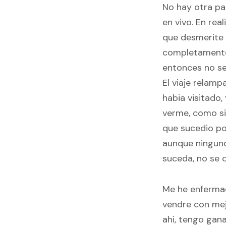
No hay otra pa
en vivo. En rea
que desmerite l
completamente 
entonces no se 
El viaje relam
habia visitado
verme, como si
que sucedio po
aunque ninguno
suceda, no se 
Me he enfermad
vendre con mej
ahi, tengo gan