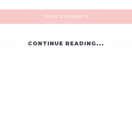
SHOW COMMENTS
CONTINUE READING...
UNCATEGORIZED
CUANDO AL C
by
lokotronic
on
December 1,
a decifrar aspectos en los
Inconsciente, vana, desani
ue…
desubicada, inconsistente, f
aprehensiva, agobiada, asu
agresiva, impaciente, repetit