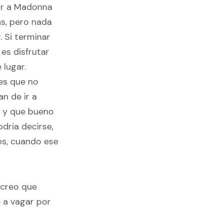
iar a Madonna
as, pero nada
. Si terminar
es disfrutar
 lugar.
es que no
n de ir a
o y que bueno
dria decirse,
os, cuando ese
 creo que
 a vagar por