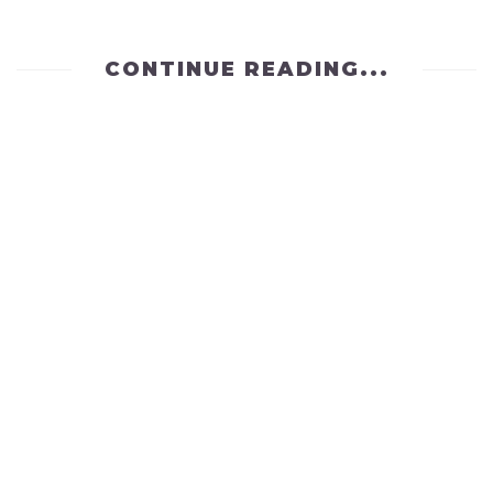
CONTINUE READING...
UNCATEGORIZED
QUE VIDA!
by
lokotronic
on
February 16, 2009
UNCATEGORIZED
ME HE PERDIDO
by
lokotronic
on
February 11, 2009